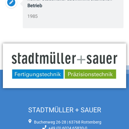
Betrieb
1985
STADTMÜLLER + SAUER
Buchenweg 26-28 | 63768 Rottenberg
+49 (0) 6024 65830-0