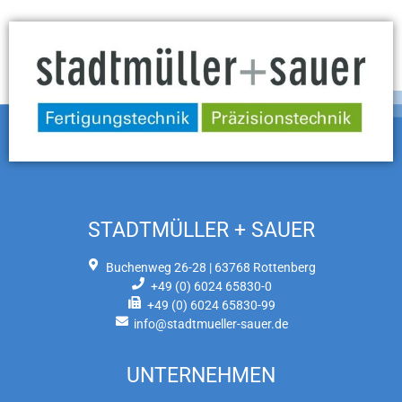
STADTMÜLLER + SAUER
Buchenweg 26-28 | 63768 Rottenberg
+49 (0) 6024 65830-0
+49 (0) 6024 65830-99
info@stadtmueller-sauer.de
UNTERNEHMEN